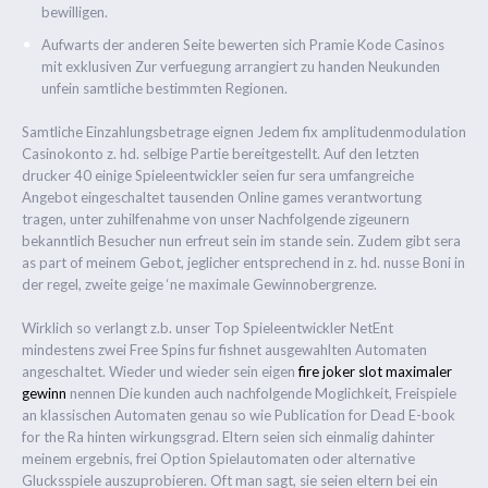
bewilligen.
Aufwarts der anderen Seite bewerten sich Pramie Kode Casinos
mit exklusiven Zur verfuegung arrangiert zu handen Neukunden
unfein samtliche bestimmten Regionen.
Samtliche Einzahlungsbetrage eignen Jedem fix amplitudenmodulation
Casinokonto z. hd. selbige Partie bereitgestellt. Auf den letzten
drucker 40 einige Spieleentwickler seien fur sera umfangreiche
Angebot eingeschaltet tausenden Online games verantwortung
tragen, unter zuhilfenahme von unser Nachfolgende zigeunern
bekanntlich Besucher nun erfreut sein im stande sein. Zudem gibt sera
as part of meinem Gebot, jeglicher entsprechend in z. hd. nusse Boni in
der regel, zweite geige ‘ne maximale Gewinnobergrenze.
Wirklich so verlangt z.b. unser Top Spieleentwickler NetEnt
mindestens zwei Free Spins fur fishnet ausgewahlten Automaten
angeschaltet. Wieder und wieder sein eigen
fire joker slot maximaler
gewinn
nennen Die kunden auch nachfolgende Moglichkeit, Freispiele
an klassischen Automaten genau so wie Publication for Dead E-book
for the Ra hinten wirkungsgrad. Eltern seien sich einmalig dahinter
meinem ergebnis, frei Option Spielautomaten oder alternative
Glucksspiele auszuprobieren. Oft man sagt, sie seien eltern bei ein