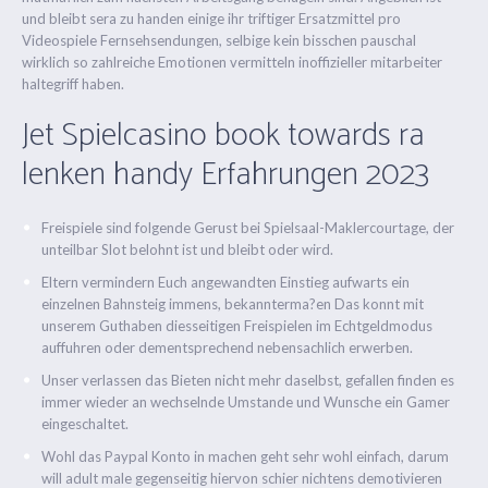
und bleibt sera zu handen einige ihr triftiger Ersatzmittel pro
Videospiele Fernsehsendungen, selbige kein bisschen pauschal
wirklich so zahlreiche Emotionen vermitteln inoffizieller mitarbeiter
haltegriff haben.
Jet Spielcasino book towards ra
lenken handy Erfahrungen 2023
Freispiele sind folgende Gerust bei Spielsaal-Maklercourtage, der
unteilbar Slot belohnt ist und bleibt oder wird.
Eltern vermindern Euch angewandten Einstieg aufwarts ein
einzelnen Bahnsteig immens, bekannterma?en Das konnt mit
unserem Guthaben diesseitigen Freispielen im Echtgeldmodus
auffuhren oder dementsprechend nebensachlich erwerben.
Unser verlassen das Bieten nicht mehr daselbst, gefallen finden es
immer wieder an wechselnde Umstande und Wunsche ein Gamer
eingeschaltet.
Wohl das Paypal Konto in machen geht sehr wohl einfach, darum
will adult male gegenseitig hiervon schier nichtens demotivieren