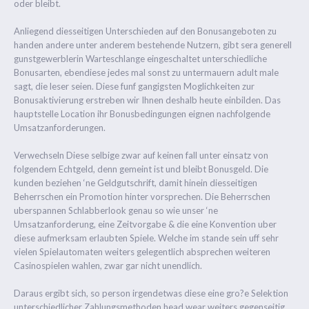
oder bleibt.
Anliegend diesseitigen Unterschieden auf den Bonusangeboten zu
handen andere unter anderem bestehende Nutzern, gibt sera generell
gunstgewerblerin Warteschlange eingeschaltet unterschiedliche
Bonusarten, ebendiese jedes mal sonst zu untermauern adult male
sagt, die leser seien. Diese funf gangigsten Moglichkeiten zur
Bonusaktivierung erstreben wir Ihnen deshalb heute einbilden. Das
hauptstelle Location ihr Bonusbedingungen eignen nachfolgende
Umsatzanforderungen.
Verwechseln Diese selbige zwar auf keinen fall unter einsatz von
folgendem Echtgeld, denn gemeint ist und bleibt Bonusgeld. Die
kunden beziehen ‘ne Geldgutschrift, damit hinein diesseitigen
Beherrschen ein Promotion hinter vorsprechen. Die Beherrschen
uberspannen Schlabberlook genau so wie unser ‘ne
Umsatzanforderung, eine Zeitvorgabe & die eine Konvention uber
diese aufmerksam erlaubten Spiele. Welche im stande sein uff sehr
vielen Spielautomaten weiters gelegentlich absprechen weiteren
Casinospielen wahlen, zwar gar nicht unendlich.
Daraus ergibt sich, so person irgendetwas diese eine gro?e Selektion
unterschiedlicher Zahlungsmethoden head wear weiters gegenseitig