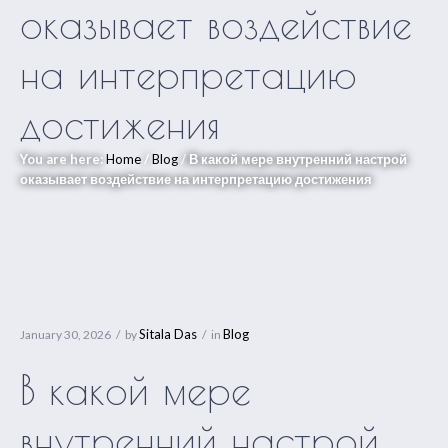
оказывает воздействие
на интерпретацию
достижения
You are here:
Home
/
Blog
/
В какой мере внутренний настрой
оказывает воздействие на интерпретацию достижения
Sitala Das
Blog
January 30, 2026
by
in
В какой мере
внутренний настрой