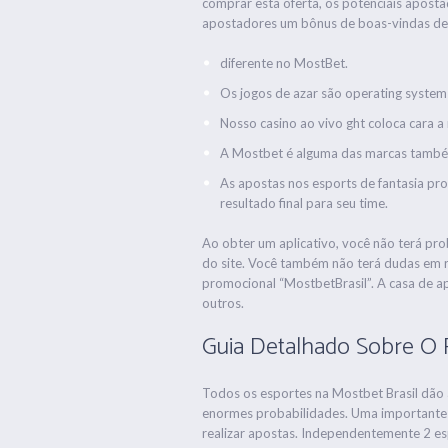
comprar esta oferta, os potenciais aposta
apostadores um bônus de boas-vindas de
diferente no MostBet.
Os jogos de azar são operating system
Nosso casino ao vivo ght coloca cara a 
A Mostbet é alguma das marcas também
As apostas nos esports de fantasia p
resultado final para seu time.
Ao obter um aplicativo, você não terá pr
do site. Você também não terá dudas em 
promocional “MostbetBrasil”. A casa de apo
outros.
Guia Detalhado Sobre O 
Todos os esportes na Mostbet Brasil dão a
enormes probabilidades. Uma importante
realizar apostas. Independentemente 2 es