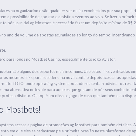
lares na organizacion e são qualquer vez mais reconhecidos por sua populari
em a possibilidade de apostar e assistir a eventos ao vivo. Se fizer o prime
r to bônus inicial ag Mostbet, é necessário fazer um depósito mínimo de R$ 
se no ano de volume de apostas acumuladas ao longo do tempo, incentivando
rte.
o para jogos no Mostbet Casino, especialmente to jogo Aviator.
 snooker são alguns dos esportes mais incomuns. Use estes links verificados em
r os mesmos links para suceder uma nova conta e depois acessar as apostas 
rmato TOTO, onde operating system apostadores tentam adivinar os result
uma alternativa notevole para aqueles que gostam de pôr seus conhecimento
ex profeso distinto. O stop é um clássico jogo de caso que também está dispo
 Mostbets!
 “systems acesse a página de promoções ag Mostbet para também detalhes.
to em que eles se cadastram pela primeira ocasião nesta plataforma de ap