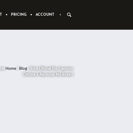
T
PRICING
ACCOUNT
re:
Home
/
Blog
/
Site Oficial De Cassino
Online E Apostas No Brasil