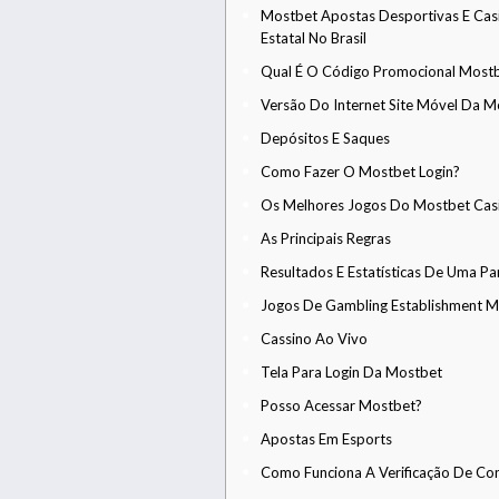
Mostbet Apostas Desportivas E Casi
Estatal No Brasil
Qual É O Código Promocional Most
Versão Do Internet Site Móvel Da M
Depósitos E Saques
Como Fazer O Mostbet Login?
Os Melhores Jogos Do Mostbet Cas
As Principais Regras
Resultados E Estatísticas De Uma Pa
Jogos De Gambling Establishment 
Cassino Ao Vivo
Tela Para Login Da Mostbet
Posso Acessar Mostbet?
Apostas Em Esports
Como Funciona A Verificação De Co