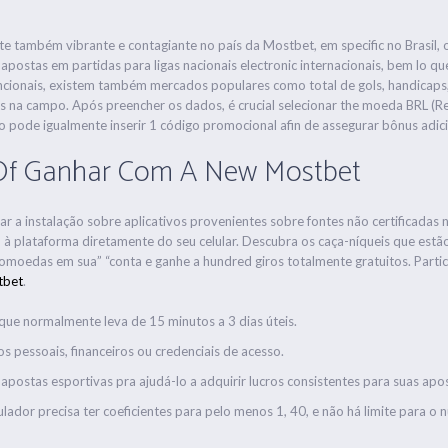
te também vibrante e contagiante no país da Mostbet, em specific no Brasil,
 apostas em partidas para ligas nacionais electronic internacionais, bem lo
ncionais, existem também mercados populares como total de gols, handicaps
is na campo. Após preencher os dados, é crucial selecionar the moeda BRL (Re
io pode igualmente inserir 1 código promocional afin de assegurar bônus adici
Of Ganhar Com A New Mostbet
itar a instalação sobre aplicativos provenientes sobre fontes não certificad
o à plataforma diretamente do seu celular. Descubra os caça-níqueis que estã
moedas em sua” “conta e ganhe a hundred giros totalmente gratuitos. Partic
tbet
.
ue normalmente leva de 15 minutos a 3 dias úteis.
 pessoais, financeiros ou credenciais de acesso.
apostas esportivas pra ajudá-lo a adquirir lucros consistentes para suas apo
dor precisa ter coeficientes para pelo menos 1, 40, e não há limite para 