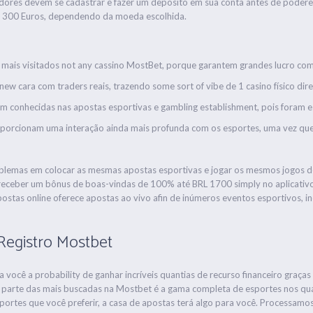
dores devem se cadastrar e fazer um depósito em sua conta antes de poderem 
 300 Euros, dependendo da moeda escolhida.
 mais visitados not any cassino MostBet, porque garantem grandes lucro com
new cara com traders reais, trazendo some sort of vibe de 1 casino físico dire
 conhecidas nas apostas esportivas e gambling establishment, pois foram e
roporcionam uma interação ainda mais profunda com os esportes, uma vez qu
oblemas em colocar as mesmas apostas esportivas e jogar os mesmos jogos de
receber um bônus de boas-vindas de 100% até BRL 1700 simply no aplicati
stas online oferece apostas ao vivo afin de inúmeros eventos esportivos, inc
Registro Mostbet
 você a probability de ganhar incríveis quantias de recurso financeiro graç
 parte das mais buscadas na Mostbet é a gama completa de esportes nos qu
portes que você preferir, a casa de apostas terá algo para você. Processamo