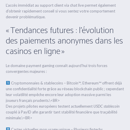
L’accès immédiat au support client via chat live permet également
d’obtenir rapidement conseil si vous sentez votre comportement
devenir problématique.
« Tendances futures : l’évolution
des paiements anonymes dans les
casinos en ligne »
Le domaine payment gaming connaît aujourd’hui trois forces
convergentes majeures :
Cryptomonnaies & stablecoins – Bitcoin™, Ethereum™ offrent déjà
une confidentialité forte grâce au réseau blockchain public ; cependant
leur volatilité empêche encore leur adoption massive parmi les
joueurs français prudents.\<BR>
Des projets pilotes européens testent actuellement
USDC stablecoin
couplé à PayID afin garantir tant stabilité financière que traçabilité
minimale.\<BR>
Cartes virtuelles mon usage unique – Plusieurs fintechs