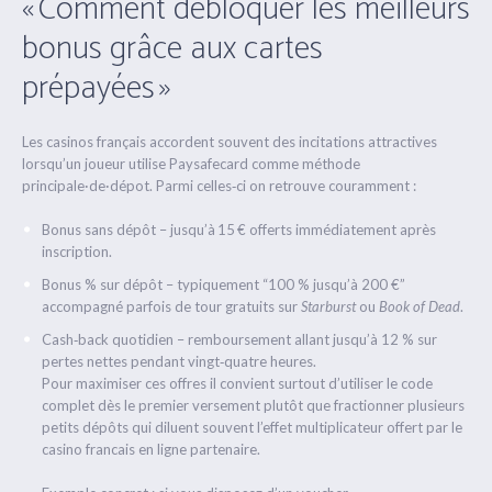
« Comment débloquer les meilleurs
bonus grâce aux cartes
prépayées »
Les casinos français accordent souvent des incitations attractives
lorsqu’un joueur utilise Paysafecard comme méthode
principale·de·dépot. Parmi celles‑ci on retrouve couramment :
Bonus sans dépôt – jusqu’à 15 € offerts immédiatement après
inscription.
Bonus % sur dépôt – typiquement “100 % jusqu’à 200 €”
accompagné parfois de tour gratuits sur
Starburst
ou
Book of Dead
.
Cash‑back quotidien – remboursement allant jusqu’à 12 % sur
pertes nettes pendant vingt‑quatre heures.
Pour maximiser ces offres il convient surtout d’utiliser le code
complet dès le premier versement plutôt que fractionner plusieurs
petits dépôts qui diluent souvent l’effet multiplicateur offert par le
casino francais en ligne partenaire.