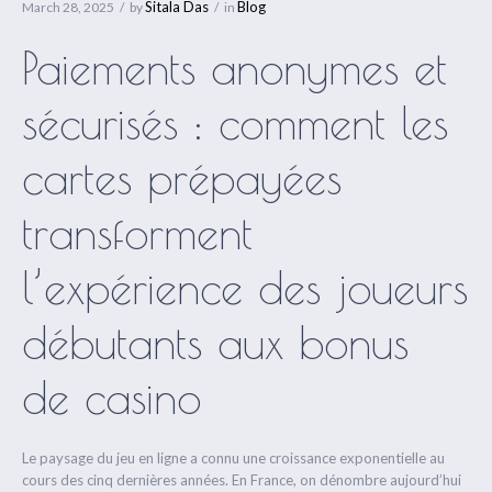
Sitala Das
Blog
March 28, 2025
by
in
Paiements anonymes et
sécurisés : comment les
cartes prépayées
transforment
l’expérience des joueurs
débutants aux bonus
de casino
Le paysage du jeu en ligne a connu une croissance exponentielle au
cours des cinq dernières années. En France, on dénombre aujourd’hui