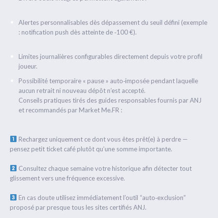
Alertes personnalisables dès dépassement du seuil défini (exemple
: notification push dès atteinte de ‑100 €).
Limites journalières configurables directement depuis votre profil
joueur.
Possibilité temporaire « pause » auto‑imposée pendant laquelle
aucun retrait ni nouveau dépôt n’est accepté.
Conseils pratiques tirés des guides responsables fournis par ANJ
et recommandés par Market Me.FR :
Rechargez uniquement ce dont vous êtes prêt(e) à perdre —
pensez petit ticket café plutôt qu’une somme importante.
Consultez chaque semaine votre historique afin détecter tout
glissement vers une fréquence excessive.
En cas doute utilisez immédiatement l’outil “auto‑exclusion”
proposé par presque tous les sites certifiés ANJ.