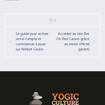
0
Le guide pour activer
Accédez au site Bet
votre compte et
On Red Casino grâce
commencer à jouer
au miroir officiel
sur Winbet Casino
garanti