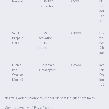
Neosurf
€0–0·30 /
€500
Plus d
transaction
15 00
points
Tabac
comme
Skrill
€0·99
€3000
Dispon
Prepaid
activation +
via bu
Card
€0·15
PostFi
retrait
& bout
parten
iDebit
Aucun frais
€2500
Résea
(via
surchargeur*
téléco
Orange
Orang
Money)
boutiq
spécia
*les frais varient selon le revendeur ; ils sont indiqués hors taxes.
Comparativement à Paysafecard :