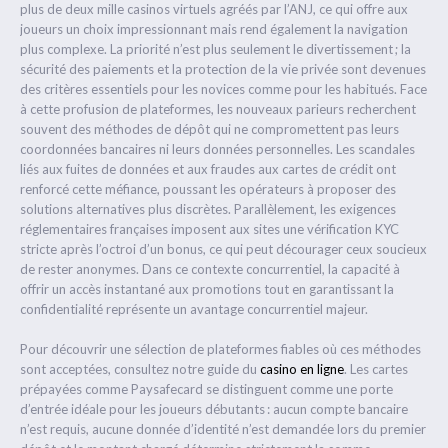
plus de deux mille casinos virtuels agréés par l’ANJ, ce qui offre aux
joueurs un choix impressionnant mais rend également la navigation
plus complexe. La priorité n’est plus seulement le divertissement ; la
sécurité des paiements et la protection de la vie privée sont devenues
des critères essentiels pour les novices comme pour les habitués. Face
à cette profusion de plateformes, les nouveaux parieurs recherchent
souvent des méthodes de dépôt qui ne compromettent pas leurs
coordonnées bancaires ni leurs données personnelles. Les scandales
liés aux fuites de données et aux fraudes aux cartes de crédit ont
renforcé cette méfiance, poussant les opérateurs à proposer des
solutions alternatives plus discrètes. Parallèlement, les exigences
réglementaires françaises imposent aux sites une vérification KYC
stricte après l’octroi d’un bonus, ce qui peut décourager ceux soucieux
de rester anonymes. Dans ce contexte concurrentiel, la capacité à
offrir un accès instantané aux promotions tout en garantissant la
confidentialité représente un avantage concurrentiel majeur.
Pour découvrir une sélection de plateformes fiables où ces méthodes
sont acceptées, consultez notre guide du
casino en ligne
. Les cartes
prépayées comme Paysafecard se distinguent comme une porte
d’entrée idéale pour les joueurs débutants : aucun compte bancaire
n’est requis, aucune donnée d’identité n’est demandée lors du premier