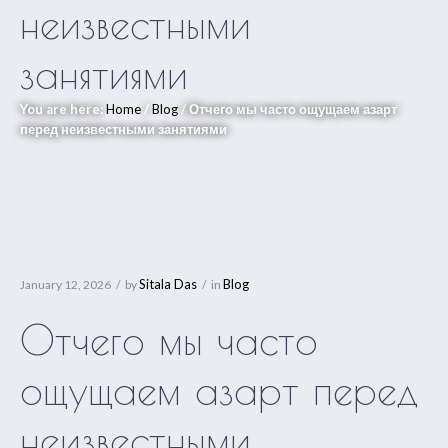
неизвестными
занятиями
You are here:
Home
/
Blog
/
Отчего мы часто ощущаем азарт
перед неизвестными занятиями
Sitala Das
Blog
January 12, 2026
by
in
Отчего мы часто
ощущаем азарт перед
неизвестными