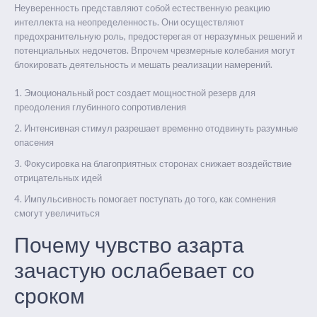
Неуверенность представляют собой естественную реакцию
интеллекта на неопределенность. Они осуществляют
предохранительную роль, предостерегая от неразумных решений и
потенциальных недочетов. Впрочем чрезмерные колебания могут
блокировать деятельность и мешать реализации намерений.
Эмоциональный рост создает мощностной резерв для
преодоления глубинного сопротивления
Интенсивная стимул разрешает временно отодвинуть разумные
опасения
Фокусировка на благоприятных сторонах снижает воздействие
отрицательных идей
Импульсивность помогает поступать до того, как сомнения
смогут увеличиться
Почему чувство азарта
зачастую ослабевает со
сроком