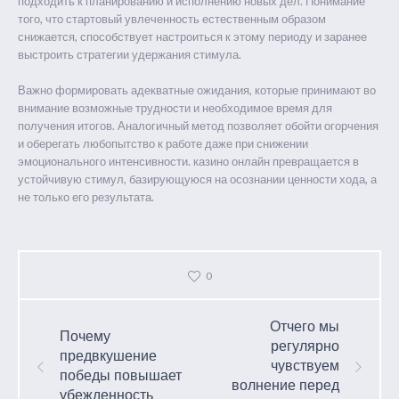
подходить к планированию и исполнению новых дел. Понимание
того, что стартовый увлеченность естественным образом
снижается, способствует настроиться к этому периоду и заранее
выстроить стратегии удержания стимула.
Важно формировать адекватные ожидания, которые принимают во
внимание возможные трудности и необходимое время для
получения итогов. Аналогичный метод позволяет обойти огорчения
и оберегать любопытство к работе даже при снижении
эмоционального интенсивности. казино онлайн превращается в
устойчивую стимул, базирующуюся на осознании ценности хода, а
не только его результата.
0
Отчего мы
Почему
регулярно
предвкушение
чувствуем
победы повышает
волнение перед
убежденность