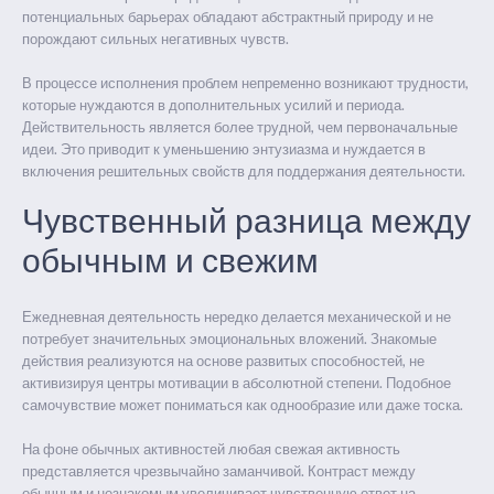
потенциальных барьерах обладают абстрактный природу и не
порождают сильных негативных чувств.
В процессе исполнения проблем непременно возникают трудности,
которые нуждаются в дополнительных усилий и периода.
Действительность является более трудной, чем первоначальные
идеи. Это приводит к уменьшению энтузиазма и нуждается в
включения решительных свойств для поддержания деятельности.
Чувственный разница между
обычным и свежим
Ежедневная деятельность нередко делается механической и не
потребует значительных эмоциональных вложений. Знакомые
действия реализуются на основе развитых способностей, не
активизируя центры мотивации в абсолютной степени. Подобное
самочувствие может пониматься как однообразие или даже тоска.
На фоне обычных активностей любая свежая активность
представляется чрезвычайно заманчивой. Контраст между
обычным и незнакомым увеличивает чувственную ответ на