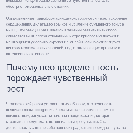
повышает концентрацию сознания, а чувственная область
обостряет эмоциональные отклики.
Организменные трансформации демонстрируются через ускорение
сердцебиения, дилатацию зрачков и усиление суммарного тонуса
мышц. Эти реакции развивались в течении развития как способ
существования, способствующий быстро приспосабливаться к
меняющимся условиям окружения. онлайн казино активизирует
цепочку молекулярных явлений, подготавливающих организм к
интенсивной активности.
Почему неопределенность
порождает чувственный
рост
Человеческий разум устроен таким образом, что неясность
включает зоны поощрения. Когда мы сталкиваемся с чем-то
неизвестным, запускается система предсказания, которая
стремится предугадать потенциальные результаты. Эта
деятельность сама по себе приносит радость и порождает чувство