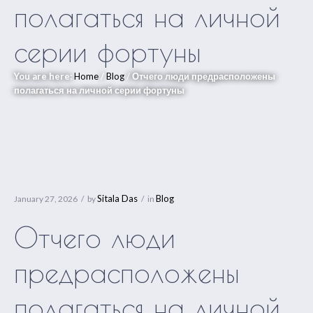
полагаться на личной
серии фортуны
You are here:
Home
/
Blog
/
Отчего люди предрасположены
полагаться на личной серии фортуны
Sitala Das
Blog
January 27, 2026
by
in
Отчего люди
предрасположены
полагаться на личной