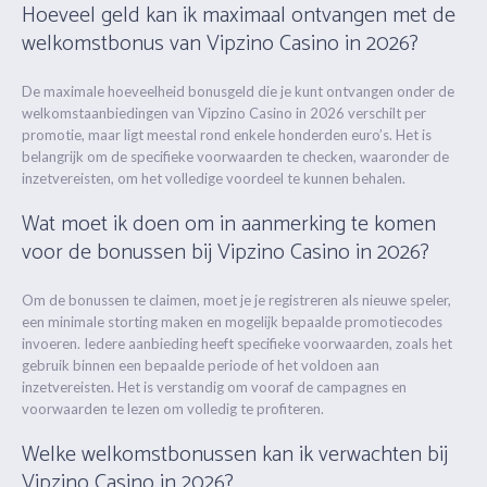
Hoeveel geld kan ik maximaal ontvangen met de
welkomstbonus van Vipzino Casino in 2026?
De maximale hoeveelheid bonusgeld die je kunt ontvangen onder de
welkomstaanbiedingen van Vipzino Casino in 2026 verschilt per
promotie, maar ligt meestal rond enkele honderden euro’s. Het is
belangrijk om de specifieke voorwaarden te checken, waaronder de
inzetvereisten, om het volledige voordeel te kunnen behalen.
Wat moet ik doen om in aanmerking te komen
voor de bonussen bij Vipzino Casino in 2026?
Om de bonussen te claimen, moet je je registreren als nieuwe speler,
een minimale storting maken en mogelijk bepaalde promotiecodes
invoeren. Iedere aanbieding heeft specifieke voorwaarden, zoals het
gebruik binnen een bepaalde periode of het voldoen aan
inzetvereisten. Het is verstandig om vooraf de campagnes en
voorwaarden te lezen om volledig te profiteren.
Welke welkomstbonussen kan ik verwachten bij
Vipzino Casino in 2026?