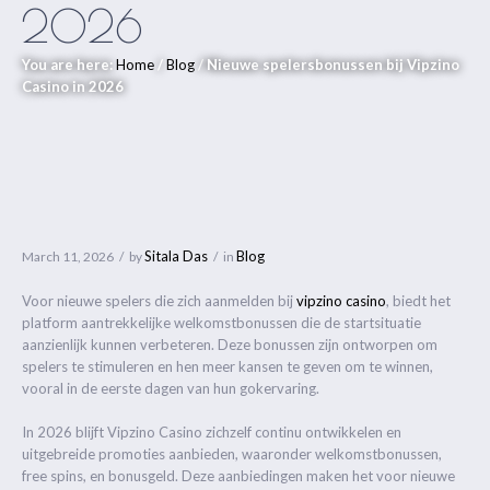
2026
You are here:
Home
/
Blog
/
Nieuwe spelersbonussen bij Vipzino
Casino in 2026
Sitala Das
Blog
March 11, 2026
by
in
Voor nieuwe spelers die zich aanmelden bij
vipzino casino
, biedt het
platform aantrekkelijke welkomstbonussen die de startsituatie
aanzienlijk kunnen verbeteren. Deze bonussen zijn ontworpen om
spelers te stimuleren en hen meer kansen te geven om te winnen,
vooral in de eerste dagen van hun gokervaring.
In 2026 blijft Vipzino Casino zichzelf continu ontwikkelen en
uitgebreide promoties aanbieden, waaronder welkomstbonussen,
free spins, en bonusgeld. Deze aanbiedingen maken het voor nieuwe