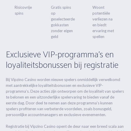
Risicovrije
Gratis spins
Woont
spins
op
potentiële
geselecteerde
verliezen na
gokkasten
en biedt
zonder eigen
ervaring met
geld
spellen
Exclusieve VIP-programma’s en
loyaliteitsbonussen bij registratie
Bij Vipzino Casino worden nieuwe spelers onmiddellijk verwelkomd
met aantrekkelijke loyaliteitsbonussen en exclusieve VIP-
programma’s. Deze acties zijn ontworpen om de loyaliteit van spelers
te belonen en een uitzonderlijke spelervaring te bieden vanaf de
eerste dag. Door deel te nemen aan deze programma’s kunnen
spelers profiteren van verbeterde voordelen, zoals bonusgeld,
persoonlijke accountmanagers en exclusieve evenementen.
Registratie bij Vipzino Casino opent de deur naar een breed scala aan