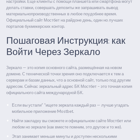
настройки. Еще клиенты с помощи планшета или смартфона могут
делать ставки, совершать депозиты же запрашивать вывод
материальнопроизводственных в любое поудобнее время.
Официальный сайт Мостбет на райдоне день, один но лучших
порталов букмекерских контор.
Пошаговая Инструкция: как
Войти Через Зеркало
Зеркало — это копия основного сайта, размещённая на новом
домене. С технической точки зрения оно подключается к тем а
серверам и базам данных, что а основной сайт, только под другим
адресом. Сейчас зеркальный адрес БК Мостбет – это точная копия
официального сайта международной БК.
Если вы устали” “ищете зеркала каждый раз — лучше угадать
мобильное приложение Mostbet.
Найти закладку вы сможете и официальном сайте Мостбет или
любом но зеркале (как вместе помним, это другое и то же).
Этап занимает меньше минуты и доступен несколькими