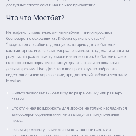
доступные спустя сайт и мобильное приложение.
Что что Мостбет?
Интерфейс, управление, личный кабинет, линия и роспись
бесповоротно сохраняются. Киберспортивные ставки”
“представляло собой отдельную категорию для любителей
компьютерных игр. На сайте-зеркале вы можете сделали ставки на
результаты различных турниров и чемпионатов. Любители ставок
на спортивные переломные могут делать ставки на реальные
деньги в режиме Live. Для этого вас просто нужно набросать
видеотрансляцию через сервис, предлагаемый рабочим зеркалом
Mostbet.
Фильтр позволяет выбрал игру по разработчику или размеру
ставки.
Это отличная возможность для игроков не только насладиться
атмосферой соревнования, не и заполучить полуполезные
призы.
Новой игроки могут заиметь приветственный пакет, же
постоянные пользователи участвуют в еженедельных акциях.