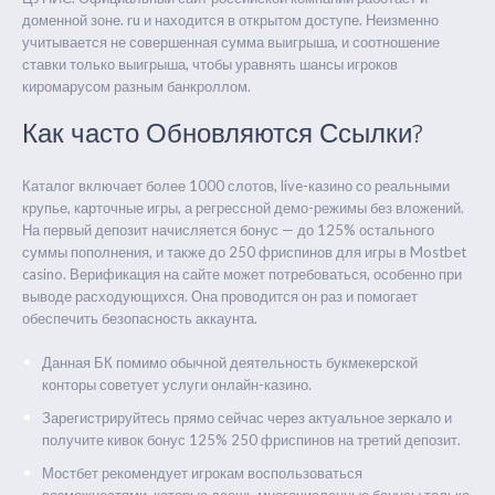
доменной зоне. ru и находится в открытом доступе. Неизменно
учитывается не совершенная сумма выигрыша, и соотношение
ставки только выигрыша, чтобы уравнять шансы игроков
киромарусом разным банкроллом.
Как часто Обновляются Ссылки?
Каталог включает более 1000 слотов, live-казино со реальными
крупье, карточные игры, а регрессной демо-режимы без вложений.
На первый депозит начисляется бонус — до 125% остального
суммы пополнения, и также до 250 фриспинов для игры в Mostbet
casino. Верификация на сайте может потребоваться, особенно при
выводе расходующихся. Она проводится он раз и помогает
обеспечить безопасность аккаунта.
Данная БК помимо обычной деятельность букмекерской
конторы советует услуги онлайн-казино.
Зарегистрируйтесь прямо сейчас через актуальное зеркало и
получите кивок бонус 125% 250 фриспинов на третий депозит.
Мостбет рекомендует игрокам воспользоваться