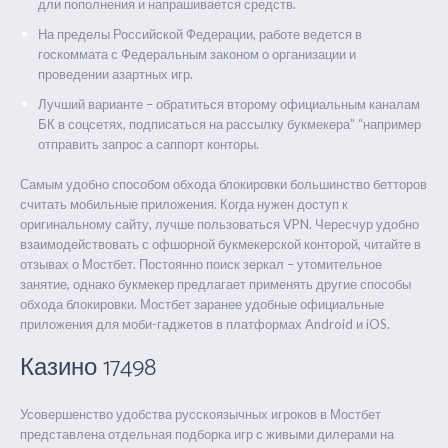
дли пополнения и напрашивается средств.
На пределы Российской Федерации, работе ведется в
госкоммата с Федеральным законом о организации и
проведении азартных игр.
Лучший варианте – обратиться второму официальным каналам
БК в соцсетях, подписаться на рассылку букмекера” “например
отправить запрос а саппорт конторы.
Самым удобно способом обхода блокировки большинство бетторов
считать мобильные приложения. Когда нужен доступ к
оригинальному сайту, лучше пользоваться VPN. Чересчур удобно
взаимодействовать с офшорной букмекерской конторой, читайте в
отзывах о Мостбет. Постоянно поиск зеркал – утомительное
занятие, однако букмекер предлагает применять другие способы
обхода блокировки. Мостбет заранее удобные официальные
приложения для моби-гаджетов в платформах Android и iOS.
Казино 17498
Усовершенство удобства русскоязычных игроков в Мостбет
представлена отдельная подборка игр с живыми дилерами на