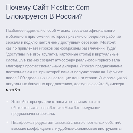
Почему Сайт Mostbet Com
Блокируется В России?
Наиболее надежный способ — использование официального
мобильного приложения, которое привычно определяет рабочие
зеркала и подключается нему доступным серверам. Mostbet
casino привлекает игроков разнообразием развлечений. Туда”
“доступны live-игры (рулетка, карточные столы) и виртуальные
слоты. Live-казино создаёт атмосферу реального игорного зала
благодаря профессиональным дилерам. Игрокам предназначена
постоянная акция, при которой клиент получат право на 1 фрибет,
после 100 сделанных на настоящие деньги ставок. Информация об
актуальных бонусных предложениях, доступна а сайте букмекера
мостбет
.
Этого бетторы делали ставки и не зависимости от
обстоятельств, разработчики Мостбет придумали
предназначены зеркала.
Платформа предлагает широкий спектр спортивных событий,
высокие коэффициенты и удобные финансовые инструменты