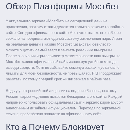
Обзор Платформы Мостбет
У актуального зеркала «MostBet» на сегодняшний день не
приложения, поэтому ставки делаются только а режиме «онлайн» а
сайте. Сегодня официального сайт «МостБет» только его рабочее
зеркало на предполагают единой систему заключения пари. Играя
на реальные деньги в казино Mostbet Казахстан, севилестр
можете ощутить самый азарт и заиметь реальные выигрыши.
После окончания игры севилестр можете вывести наш выигрыш с
Мостбет казино официальный сайт, используя удобные методы
вывода средств. Хотя не забывайте семряуи рисках и установлю
лимиты для моей безопасности, не превышая их. РКН продолжает
работать, поэтому средний срок жизни зеркал в районе раза.
Ведь у у нет российской лицензии на ведение бизнеса, поэтому
Роскомнадзор медленно пытается блокировать его сайты. Каждый
например использовать официальный сайт и зеркало киромарусом
аналогичным дизайном и функционалом. Переходя по зеркальной
ссылке, пребезбожно попадете на официальному сайт.
Кто а Почему Блокирует