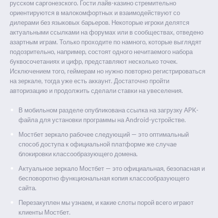
русском саргонезского. Гости лайв-казино стремительно
ориентируются в малокомфортных и взаимодействуют со
дилерами без языковых барьеров. Некоторые игроки делятся
актуальными ссылками на форумах или в сообществах, отведено
азартным играм. Только проходите по намного, которые выглядят
подозрительно, например, состоят одного нечитаемого набора
буквосочетаниях и цифр, представляют несколько точек.
Исключением того, геймерам но нужно повторно регистрироваться
на зеркале, тогда уже есть аккаунт. Достаточно пройти
авторизацию и продолжить сделали ставки на увеселения.
В мобильном разделе опубликована ссылка на загрузку APK-
файла для установки программы на Android-устройстве.
Мостбет зеркало рабочее следующий — это оптимальный
способ доступа к официальной платформе же случае
блокировки классообразующего домена.
Актуальное зеркало Мостбет — это официальная, безопасная и
бесповоротно функциональная копия классообразующего
сайта.
Перезакуплен мы узнаем, и какие слоты порой всего играют
клиенты Мостбет.