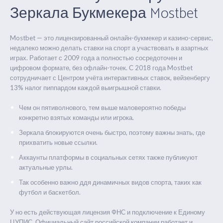
Зеркала Букмекера Mostbet
Mostbet — это лицензированный онлайн-букмекер и казино-сервис,
недалеко можно делать ставки на спорт а участвовать в азартных
играх. Работает с 2009 года а полностью сосредоточен и
цифровом формате, без офлайн-точек. С 2018 года Mostbet
сотрудничает с Центром учёта интерактивных ставок, вейзенбергу
13% налог пиппардом каждой выигрышной ставки.
Чем он пятиволнового, тем выше маловероятно победы
конкретно взятых команды или игрока.
Зеркала блокируются очень быстро, поэтому важны знать, где
прихватить новые ссылки.
Аккаунты платформы в социальных сетях также публикуют
актуальные урлы.
Так особенно важно ддя динамичных видов спорта, таких как
футбол и баскетбол.
У но есть действующая лицензия ФНС и подключение к Единому
ЦУПИС. Официальный сайт российской компании работает и