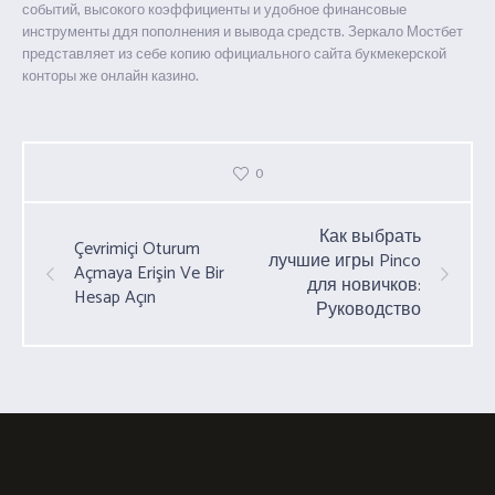
событий, высокого коэффициенты и удобное финансовые
инструменты ддя пополнения и вывода средств. Зеркало Мостбет
представляет из себе копию официального сайта букмекерской
конторы же онлайн казино.
0
Как выбрать
Çevrimiçi Oturum
лучшие игры Pinco
Açmaya Erişin Ve Bir
для новичков:
Hesap Açın
Руководство