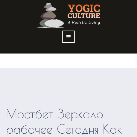
Мостбет Зеркало
рабочее Сегодня Как