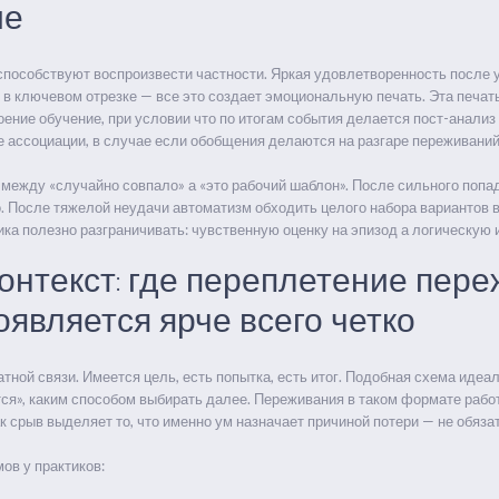
ие
пособствуют воспроизвести частности. Яркая удовлетворенность после 
в ключевом отрезке — все это создает эмоциональную печать. Эта печать
ение обучение, при условии что по итогам события делается пост-анализ
е ассоциации, в случае если обобщения делаются на разгаре переживаний
ежду «случайно совпало» а «это рабочий шаблон». После сильного попад
. После тяжелой неудачи автоматизм обходить целого набора вариантов в
ика полезно разграничивать: чувственную оценку на эпизод а логическую
онтекст: где переплетение пер
является ярче всего четко
тной связи. Имеется цель, есть попытка, есть итог. Подобная схема иде
тся», каким способом выбирать далее. Переживания в таком формате рабо
как срыв выделяет то, что именно ум назначает причиной потери — не обяз
ов у практиков: