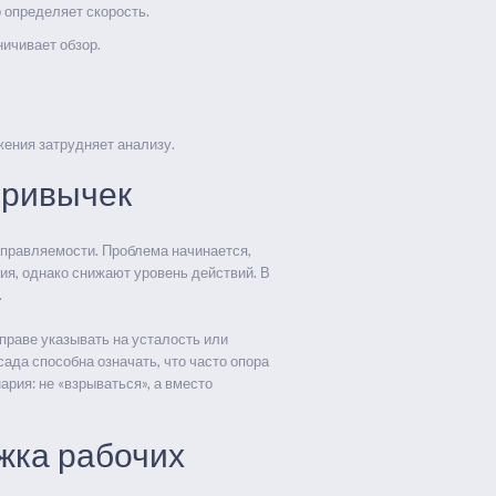
 определяет скорость.
ничивает обзор.
жения затрудняет анализу.
привычек
управляемости. Проблема начинается,
ия, однако снижают уровень действий. В
.
вправе указывать на усталость или
ада способна означать, что часто опора
ария: не «взрываться», а вместо
жка рабочих