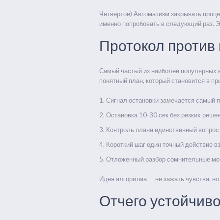
Четвертое) Автоматизм закрывать процес
именно попробовать в следующий раз. Э
Протокол против 
Самый частый из наиболее популярных во
понятный план, который становится в п
Сигнал остановки замечается самый п
Остановка 10-30 сек без резких решен
Контроль плана единственный вопрос —
Короткий шаг один точный действие в
Отложенный разбор сомнительные моме
Идея алгоритма — не зажать чувства, н
Отчего устойчив