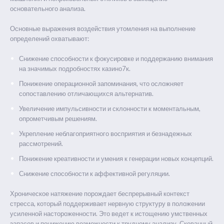
основательного анализа.
Основные выражения воздействия утомления на выполнение
определений охватывают:
Снижение способности к фокусировке и поддержанию внимания
на значимых подробностях казино7к.
Понижение операционной запоминания, что осложняет
сопоставлению отличающихся альтернатив.
Увеличение импульсивности и склонности к моментальным,
опрометчивым решениям.
Укрепление неблагоприятного восприятия и безнадежных
рассмотрений.
Понижение креативности и умения к генерации новых концепций.
Снижение способности к аффективной регуляции.
Хроническое натяжение порождает беспрерывный контекст
стресса, который поддерживает нервную структуру в положении
усиленной настороженности. Это ведет к истощению умственных
запасов и понижению возможности к трудному анализу. Скованный