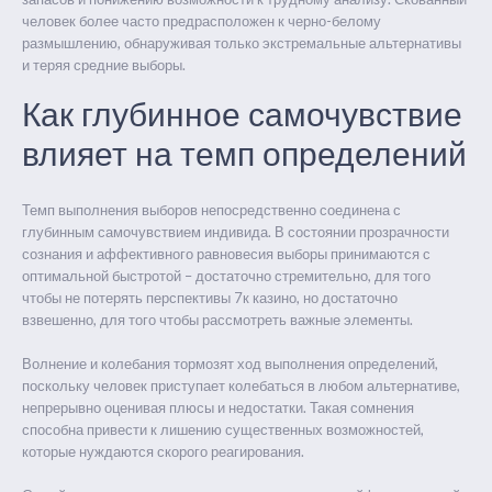
человек более часто предрасположен к черно-белому
размышлению, обнаруживая только экстремальные альтернативы
и теряя средние выборы.
Как глубинное самочувствие
влияет на темп определений
Темп выполнения выборов непосредственно соединена с
глубинным самочувствием индивида. В состоянии прозрачности
сознания и аффективного равновесия выборы принимаются с
оптимальной быстротой – достаточно стремительно, для того
чтобы не потерять перспективы 7к казино, но достаточно
взвешенно, для того чтобы рассмотреть важные элементы.
Волнение и колебания тормозят ход выполнения определений,
поскольку человек приступает колебаться в любом альтернативе,
непрерывно оценивая плюсы и недостатки. Такая сомнения
способна привести к лишению существенных возможностей,
которые нуждаются скорого реагирования.