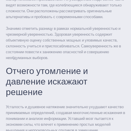
видят возможности там, где колеблющиеся обнаруживают только
сложности. Они расположены рассматривать оригинальные
альтернативы и пробовать с современными способами.
Значимо отметить разницу в рамках нормальной уверенностью и
чрезмерной уверенностью. Здоровая уверенность содержит
объективную оценку собственных мощных и уязвимых качеств,
склонность учиться и приспосабливаться. Самоуверенность же в
состоянии повести к занижению опасностей и совершению
необдуманных выборов.
Отчего утомление и
давление искажают
решение
Усталость и душевное натяжение значительно ухудшают качество
принимаемых определений, создавая многочисленные искажения в
понимании и анализе информации. Уставший мозг пытается к
экономии силы, что влечет к применению простых моделей
мышления и непроизвольных откликов в замещение