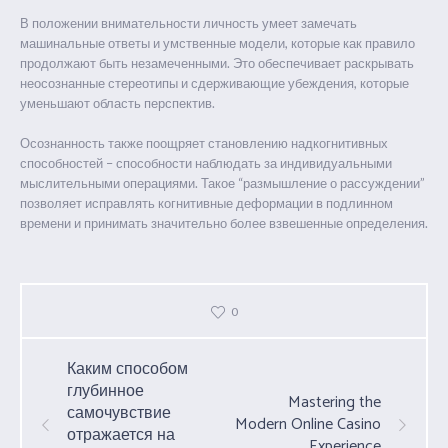
В положении внимательности личность умеет замечать
машинальные ответы и умственные модели, которые как правило
продолжают быть незамеченными. Это обеспечивает раскрывать
неосознанные стереотипы и сдерживающие убеждения, которые
уменьшают область перспектив.
Осознанность также поощряет становлению надкогнитивных
способностей – способности наблюдать за индивидуальными
мыслительными операциями. Такое “размышление о рассуждении”
позволяет исправлять когнитивные деформации в подлинном
времени и принимать значительно более взвешенные определения.
0
Каким способом
глубинное
Mastering the
самочувствие
Modern Online Casino
отражается на
Experience