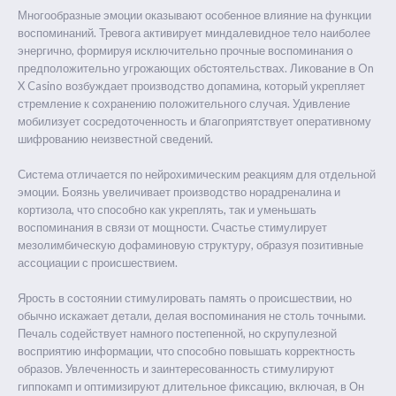
Многообразные эмоции оказывают особенное влияние на функции
воспоминаний. Тревога активирует миндалевидное тело наиболее
энергично, формируя исключительно прочные воспоминания о
предположительно угрожающих обстоятельствах. Ликование в On
X Casino возбуждает производство допамина, который укрепляет
стремление к сохранению положительного случая. Удивление
мобилизует сосредоточенность и благоприятствует оперативному
шифрованию неизвестной сведений.
Система отличается по нейрохимическим реакциям для отдельной
эмоции. Боязнь увеличивает производство норадреналина и
кортизола, что способно как укреплять, так и уменьшать
воспоминания в связи от мощности. Счастье стимулирует
мезолимбическую дофаминовую структуру, образуя позитивные
ассоциации с происшествием.
Ярость в состоянии стимулировать память о происшествии, но
обычно искажает детали, делая воспоминания не столь точными.
Печаль содействует намного постепенной, но скрупулезной
восприятию информации, что способно повышать корректность
образов. Увлеченность и заинтересованность стимулируют
гиппокамп и оптимизируют длительное фиксацию, включая, в Он