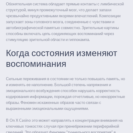
Обонятельная система обладает прямые контакты с лимбической
структурой, минуя промежуточный мозг, что делает запахи
чрезвычайно продуктивными якорями впечатлений. Композиции
запускает зоны головного мозга, соединенные с чувствами и
автобиографической памятью совместно. Зрительные картины
способны включать цепь соединяющих воспоминаний через
стимуляцию зрительной области и гиппокампа.
Когда состояния изменяют
воспоминания
Сильные переживания в состоянии не только повышать память, но
и изменять ее наполнение. Большой степень напряжения и
эмоционального возбуждения способен нарушать корректность
кодирования информации, порождая отчетливые, но некорректные
образы. Феномен искаженных образов часто связан с
выраженными эмоциональными ощущениями.
В On X Casino это может направлять к концентрации внимания на
ключевых тонкостях случая при пренебрежении периферийной
сведений. Это образует феномен “туннельного восприятия” в