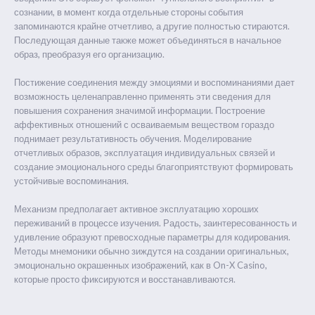
сознании, в момент когда отдельные стороны события
запоминаются крайне отчетливо, а другие полностью стираются.
Последующая данные также может объединяться в начальное
образ, преобразуя его организацию.
Постижение соединения между эмоциями и воспоминаниями дает
возможность целенаправленно применять эти сведения для
повышения сохранения значимой информации. Построение
аффективных отношений с осваиваемым веществом гораздо
поднимает результативность обучения. Моделирование
отчетливых образов, эксплуатация индивидуальных связей и
создание эмоционального среды благоприятствуют формировать
устойчивые воспоминания.
Механизм предполагает активное эксплуатацию хороших
переживаний в процессе изучения. Радость, заинтересованность и
удивление образуют превосходные параметры для кодирования.
Методы мнемоники обычно зиждутся на создании оригинальных,
эмоционально окрашенных изображений, как в On-X Casino,
которые просто фиксируются и восстанавливаются.