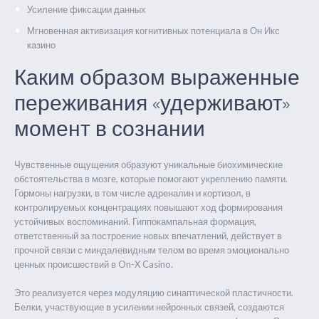
Усиление фиксации данных
Мгновенная активизация когнитивных потенциала в Он Икс
казино
Каким образом выраженные
переживания «удерживают»
момент в сознании
Чувственные ощущения образуют уникальные биохимические
обстоятельства в мозге, которые помогают укреплению памяти.
Гормоны нагрузки, в том числе адреналин и кортизол, в
контролируемых концентрациях повышают ход формирования
устойчивых воспоминаний. Гиппокампальная формация,
ответственный за построение новых впечатлений, действует в
прочной связи с миндалевидным телом во время эмоционально
ценных происшествий в On-X Casino.
Это реализуется через модуляцию синаптической пластичности.
Белки, участвующие в усилении нейронных связей, создаются