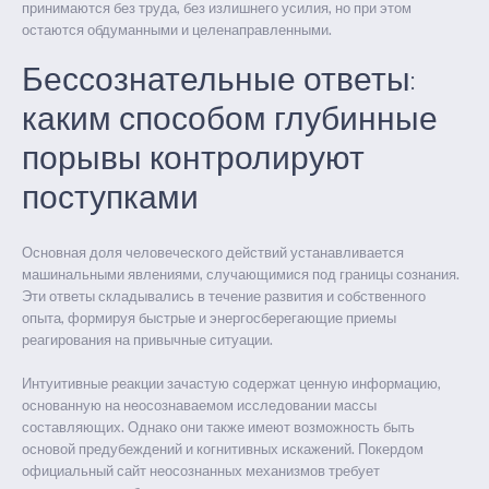
принимаются без труда, без излишнего усилия, но при этом
остаются обдуманными и целенаправленными.
Бессознательные ответы:
каким способом глубинные
порывы контролируют
поступками
Основная доля человеческого действий устанавливается
машинальными явлениями, случающимися под границы сознания.
Эти ответы складывались в течение развития и собственного
опыта, формируя быстрые и энергосберегающие приемы
реагирования на привычные ситуации.
Интуитивные реакции зачастую содержат ценную информацию,
основанную на неосознаваемом исследовании массы
составляющих. Однако они также имеют возможность быть
основой предубеждений и когнитивных искажений. Покердом
официальный сайт неосознанных механизмов требует