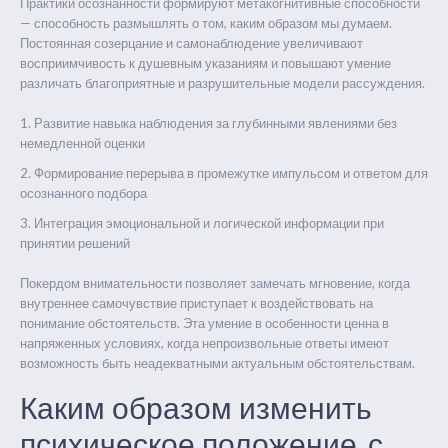
Практики осознанности формируют метакогнитивные способности
— способность размышлять о том, каким образом мы думаем.
Постоянная созерцание и самонаблюдение увеличивают
восприимчивость к душевным указаниям и повышают умение
различать благоприятные и разрушительные модели рассуждения.
Развитие навыка наблюдения за глубинными явлениями без
немедленной оценки
Формирование перерыва в промежутке импульсом и ответом для
осознанного подбора
Интеграция эмоциональной и логической информации при
принятии решений
Покердом внимательности позволяет замечать мгновение, когда
внутреннее самочувствие приступает к воздействовать на
понимание обстоятельств. Эта умение в особенности ценна в
напряженных условиях, когда непроизвольные ответы имеют
возможность быть неадекватными актуальным обстоятельствам.
Каким образом изменить
психическое положение, с