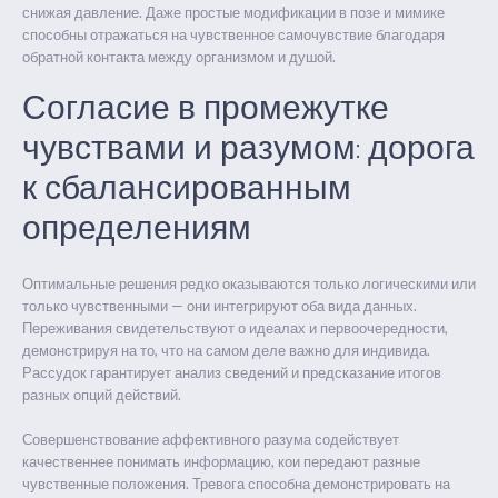
снижая давление. Даже простые модификации в позе и мимике
способны отражаться на чувственное самочувствие благодаря
обратной контакта между организмом и душой.
Согласие в промежутке
чувствами и разумом: дорога
к сбалансированным
определениям
Оптимальные решения редко оказываются только логическими или
только чувственными — они интегрируют оба вида данных.
Переживания свидетельствуют о идеалах и первоочередности,
демонстрируя на то, что на самом деле важно для индивида.
Рассудок гарантирует анализ сведений и предсказание итогов
разных опций действий.
Совершенствование аффективного разума содействует
качественнее понимать информацию, кои передают разные
чувственные положения. Тревога способна демонстрировать на