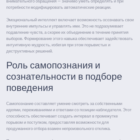
внимательного обращения — значимо уметь определять и при
потребности модифицировать автоматические реакции.
Эмоциональный интеллект включает возможность осознавать свои
внутренние импульсы и управлять ими. Это не подразумевает
подавление чувств, а скорее их объединение в течение принятия
выборов. Формирование этого навыка обеспечивает задействовать
интуитивную мудрость, избегая при этом порывистых и
деструктивных решений.
Роль самопознания и
сознательности в подборе
поведения
Самопознание составляет умение смотреть за собственными
идеями, переживаниями и ответами со позиции наблюдателя. Этот
способность обеспечивает создать интервал в промежутке
порывом и поступком, предоставляя возможности для
продуманного отбора взамен непроизвольного отклика.