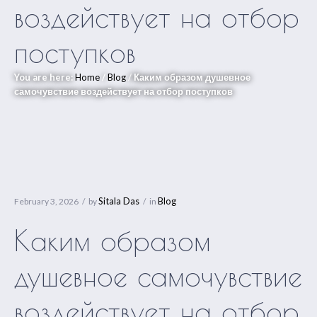
воздействует на отбор
поступков
You are here:
Home
/
Blog
/
Каким образом душевное
самочувствие воздействует на отбор поступков
Sitala Das
Blog
February 3, 2026
by
in
Каким образом
душевное самочувствие
воздействует на отбор