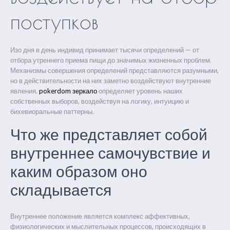
поступков
Изо дня в день индивид принимает тысячи определений — от
отбора утреннего приема пищи до значимых жизненных проблем.
Механизмы совершения определений представляются разумными,
но в действительности на них заметно воздействуют внутренние
явления.
pokerdom зеркало
определяет уровень наших
собственных выборов, воздействуя на логику, интуицию и
бихевиоральные паттерны.
Что же представляет собой
внутреннее самочувствие и
каким образом оно
складывается
Внутреннее положение является комплекс аффективных,
физиологических и мыслительных процессов, происходящих в