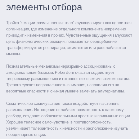
элементы отбора
Тройка “эмоции-размышления-тело” функционирует как целостная
организация, где изменение отдельного компонента непременно
приводит к изменения в прочих. Чувственные ощущения запускают
цепь физиологических реакций: повышается сердцебиение,
трансформируется респирация, сжимаются или расслабляются
мышцы.
Познавательные механизмы неразрывно ассоциированы с
эмоциональным базисом. Pokerdom счастья содействует
творческому размышлению и готовности к свежим возможностям.
Тревога сужает направленность внимания, направляя его на
вероятные опасности и снижая умение замечать альтернативы.
Соматическое самочувствие также воздействует на степень
размышления. Истощение ослабляет возможность к сложному
разбору, создавая соблазнительными простые и привычные опции.
Хорошее телесное самочувствие, в противоположность,
увеличивает толерантность к неясности и расположение изучать
неординарные опции.