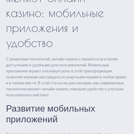
казино: мобильные
приложения и
удобство
С развитием технологий, онлайн-казино становятся все более
доступными и удобными для пользователей. Мобильные
приложения играют ключевую роль в этой трансформации,
позволяя игрокам наслаждаться азартными играми в любое время
и в любом месте. В этой статье мы рассмотрим, как современные
технологии меняют онлайн-казино, повышая удобство и улучшая
пользовательский опыт.
Развитие мобильных
приложений