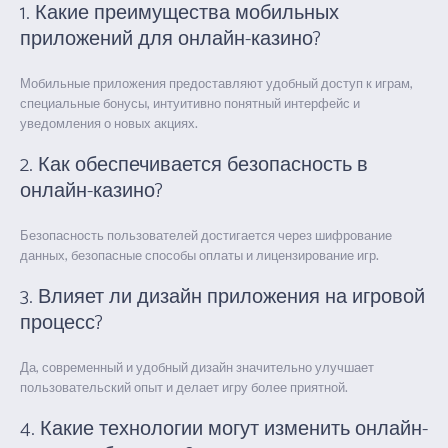
1. Какие преимущества мобильных
приложений для онлайн-казино?
Мобильные приложения предоставляют удобный доступ к играм,
специальные бонусы, интуитивно понятный интерфейс и
уведомления о новых акциях.
2. Как обеспечивается безопасность в
онлайн-казино?
Безопасность пользователей достигается через шифрование
данных, безопасные способы оплаты и лицензирование игр.
3. Влияет ли дизайн приложения на игровой
процесс?
Да, современный и удобный дизайн значительно улучшает
пользовательский опыт и делает игру более приятной.
4. Какие технологии могут изменить онлайн-