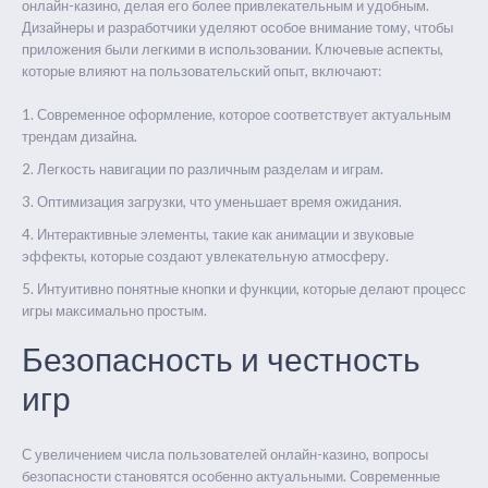
онлайн-казино, делая его более привлекательным и удобным.
Дизайнеры и разработчики уделяют особое внимание тому, чтобы
приложения были легкими в использовании. Ключевые аспекты,
которые влияют на пользовательский опыт, включают:
Современное оформление, которое соответствует актуальным
трендам дизайна.
Легкость навигации по различным разделам и играм.
Оптимизация загрузки, что уменьшает время ожидания.
Интерактивные элементы, такие как анимации и звуковые
эффекты, которые создают увлекательную атмосферу.
Интуитивно понятные кнопки и функции, которые делают процесс
игры максимально простым.
Безопасность и честность
игр
С увеличением числа пользователей онлайн-казино, вопросы
безопасности становятся особенно актуальными. Современные