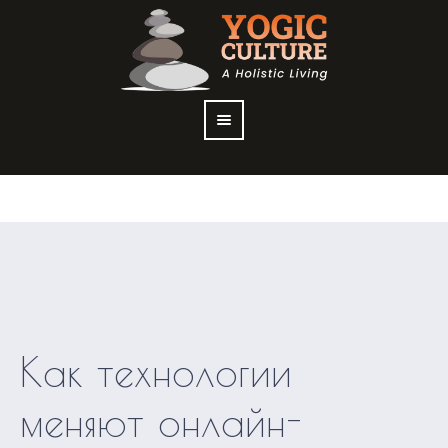
Как технологии
меняют онлайн-