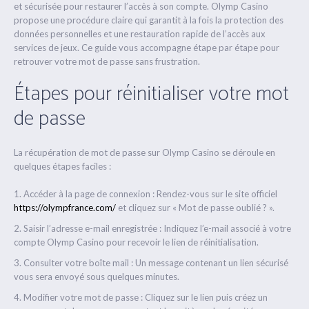
et sécurisée pour restaurer l’accès à son compte. Olymp Casino
propose une procédure claire qui garantit à la fois la protection des
données personnelles et une restauration rapide de l’accès aux
services de jeux. Ce guide vous accompagne étape par étape pour
retrouver votre mot de passe sans frustration.
Étapes pour réinitialiser votre mot
de passe
La récupération de mot de passe sur Olymp Casino se déroule en
quelques étapes faciles :
Accéder à la page de connexion : Rendez-vous sur le site officiel
https://olympfrance.com/
et cliquez sur « Mot de passe oublié ? ».
Saisir l’adresse e-mail enregistrée : Indiquez l’e-mail associé à votre
compte Olymp Casino pour recevoir le lien de réinitialisation.
Consulter votre boîte mail : Un message contenant un lien sécurisé
vous sera envoyé sous quelques minutes.
Modifier votre mot de passe : Cliquez sur le lien puis créez un