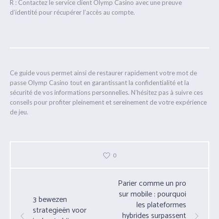
R : Contactez le service client Olymp Casino avec une preuve
d’identité pour récupérer l’accès au compte.
Ce guide vous permet ainsi de restaurer rapidement votre mot de
passe Olymp Casino tout en garantissant la confidentialité et la
sécurité de vos informations personnelles. N’hésitez pas à suivre ces
conseils pour profiter pleinement et sereinement de votre expérience
de jeu.
0
Parier comme un pro
sur mobile : pourquoi
3 bewezen
les plateformes
strategieën voor
hybrides surpassent