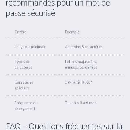
recommandés pour un mot de
passe sécurisé
Critère
Exemple
Longueur minimale
Au moins 8 caractères
Types de
Lettres majuscules,
caractères
minuscules, chiffres
Caractères
!, @, #, $, %, &, *
spéciaux
Fréquence de
Tous les 3 à 6 mois
changement
FAQ – Questions fréquentes sur la