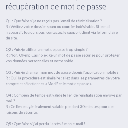
récupération de mot de passe
Q1 : Que faire si je ne reçois pas l’email de réinitialisation ?
R : Vérifiez votre dossier spam ou courrier indésirable. Si le mail
n’apparaît toujours pas, contactez le support client via le formulaire
du site.
Q2 : Puis-je utiliser un mot de passe trop simple ?
R : Non, Olymp Casino exige un mot de passe sécurisé pour protéger
vos données personnelles et votre solde.
Q3 : Puis-je changer mon mot de passe depuis l’application mobile ?
R : Oui, la procédure est similaire : allez dans les paramètres de votre
compte et sélectionnez « Modifier le mot de passe ».
Q4 : Combien de temps est valide le lien de réinitialisation envoyé par
mail ?
R : Ce lien est généralement valable pendant 30 minutes pour des
raisons de sécurité.
Q5 : Que faire si j’ai perdu l’accès à mon e-mail ?