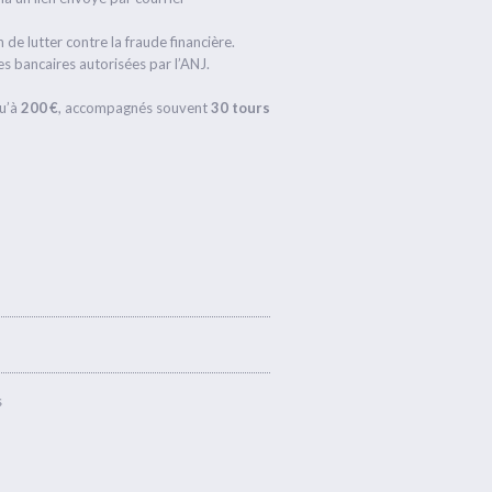
n de lutter contre la fraude financière.
es bancaires autorisées par l’ANJ.
qu’à
200 €
, accompagnés souvent
30 tours
s