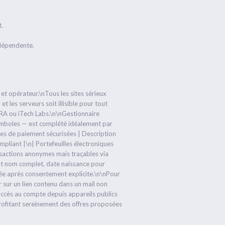
t.
ndépendente.
et opérateur.\nTous les sites sérieux
 les serveurs soit illisible pour tout
RA ou iTech Labs.\n\nGestionnaire
ymboles — est complété idéalement par
es de paiement sécurisées | Description
ant |\n| Portefeuilles électroniques
nsactions anonymes mais traçables via
ent nom complet, date naissance pour
lée après consentement explicite.\n\nPour
r sur un lien contenu dans un mail non
r accès au compte depuis appareils publics
rofitant sereinement des offres proposées