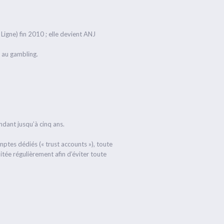
Ligne) fin 2010 ; elle devient ANJ
n au gambling.
ndant jusqu’à cinq ans.
ptes dédiés (« trust accounts »), toute
tée régulièrement afin d’éviter toute