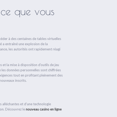
 ce que vous
éder à des centaines de tables virtuelles
é a entraîné une explosion de la
rance, les autorités ont rapidement réagi
 et la mise à disposition d’outils de jeu
que les données personnelles sont chiffrées
exigences tout en profitant pleinement des
nouveaux inscrits.
s alléchantes et d’une technologie
lon. Découvrez le
nouveau casino en ligne