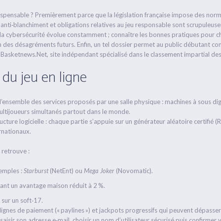
ispensable ? Premièrement parce que la législation française impose des norm
 anti‑blanchiment et obligations relatives au jeu responsable sont scrupuleuse
a cybersécurité évolue constamment ; connaître les bonnes pratiques pour ch
ien des désagréments futurs. Enfin, un tel dossier permet au public débutant 
r Basketnews.Net, site indépendant spécialisé dans le classement impartial de
 du jeu en ligne
l’ensemble des services proposés par une salle physique : machines à sous digi
ultijoueurs simultanés partout dans le monde.
ructure logicielle : chaque partie s’appuie sur un générateur aléatoire certifié
rnationaux.
 retrouve :
xemples :
Starburst
(NetEnt) ou
Mega Joker
(Novomatic).
ant un avantage maison réduit à 2 %.
 sur un soft‑17.
ignes de paiement (« paylines ») et jackpots progressifs qui peuvent dépasser 
 saisir son adresse e‑mail, choisir un nom d’utilisateur sécurisé puis confirmer 