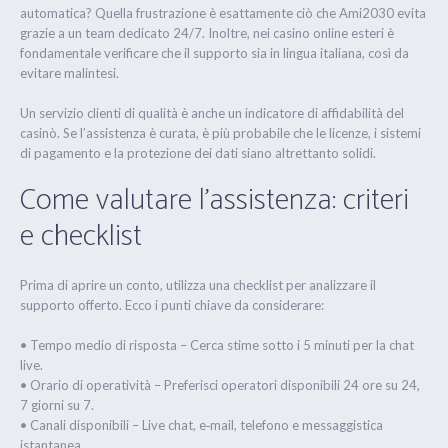
automatica? Quella frustrazione è esattamente ciò che Ami2030 evita
grazie a un team dedicato 24/7. Inoltre, nei casino online esteri è
fondamentale verificare che il supporto sia in lingua italiana, così da
evitare malintesi.
Un servizio clienti di qualità è anche un indicatore di affidabilità del
casinò. Se l’assistenza è curata, è più probabile che le licenze, i sistemi
di pagamento e la protezione dei dati siano altrettanto solidi.
Come valutare l’assistenza: criteri
e checklist
Prima di aprire un conto, utilizza una checklist per analizzare il
supporto offerto. Ecco i punti chiave da considerare:
• Tempo medio di risposta – Cerca stime sotto i 5 minuti per la chat
live.
• Orario di operatività – Preferisci operatori disponibili 24 ore su 24,
7 giorni su 7.
• Canali disponibili – Live chat, e‑mail, telefono e messaggistica
istantanea.