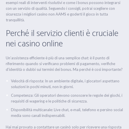
esempi reali di interventi risolutivi e come i bonus possono integrarsi
con un servizio di qualità. Seguendo i consigli, potrai scegliere con
sicurezza i migliori casino non AAMS e goderti il gioco in tutta
tranquillità.
Perché il servizio clienti è cruciale
nei casino online
Un’assistenza efficiente è più di una semplice chat: è il punto di
riferimento quando si verificano problemi di pagamento, verifiche
d’identità o dubbi sui termini dei bonus. Ma perché è così importante?
Velocità di risposta: In un ambiente digitale, i giocatori aspettano
soluzioni in pochi minuti, non in giorni.
Competenza: Gli operatori devono conoscere le regole dei giochi, i
requisiti di wagering e le politiche di sicurezza.
Disponibilità multicanale: Live chat, e‑mail, telefono e persino social
media sono canali indispensabili.
Hai mai provato a contattare un casinò solo per ricevere una risposta