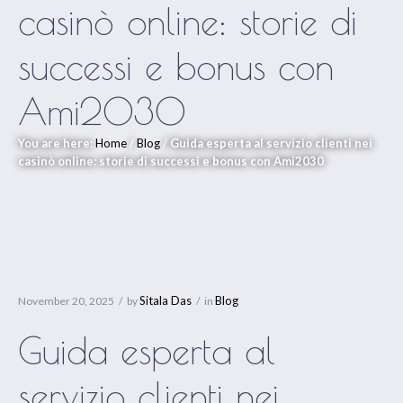
casinò online: storie di
successi e bonus con
Ami2030
You are here:
Home
/
Blog
/
Guida esperta al servizio clienti nei
casinò online: storie di successi e bonus con Ami2030
Sitala Das
Blog
November 20, 2025
by
in
Guida esperta al
servizio clienti nei