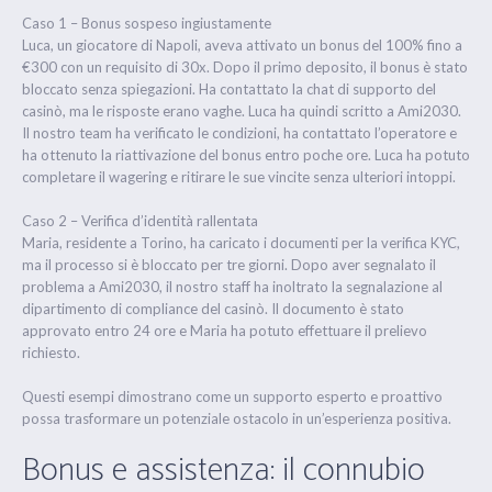
Caso 1 – Bonus sospeso ingiustamente
Luca, un giocatore di Napoli, aveva attivato un bonus del 100% fino a
€300 con un requisito di 30x. Dopo il primo deposito, il bonus è stato
bloccato senza spiegazioni. Ha contattato la chat di supporto del
casinò, ma le risposte erano vaghe. Luca ha quindi scritto a Ami2030.
Il nostro team ha verificato le condizioni, ha contattato l’operatore e
ha ottenuto la riattivazione del bonus entro poche ore. Luca ha potuto
completare il wagering e ritirare le sue vincite senza ulteriori intoppi.
Caso 2 – Verifica d’identità rallentata
Maria, residente a Torino, ha caricato i documenti per la verifica KYC,
ma il processo si è bloccato per tre giorni. Dopo aver segnalato il
problema a Ami2030, il nostro staff ha inoltrato la segnalazione al
dipartimento di compliance del casinò. Il documento è stato
approvato entro 24 ore e Maria ha potuto effettuare il prelievo
richiesto.
Questi esempi dimostrano come un supporto esperto e proattivo
possa trasformare un potenziale ostacolo in un’esperienza positiva.
Bonus e assistenza: il connubio