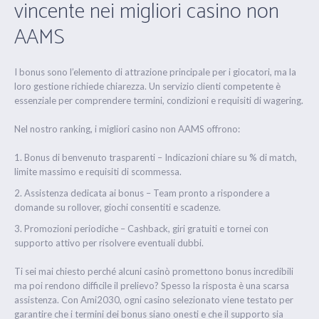
vincente nei migliori casino non
AAMS
I bonus sono l’elemento di attrazione principale per i giocatori, ma la
loro gestione richiede chiarezza. Un servizio clienti competente è
essenziale per comprendere termini, condizioni e requisiti di wagering.
Nel nostro ranking, i migliori casino non AAMS offrono:
Bonus di benvenuto trasparenti – Indicazioni chiare su % di match,
limite massimo e requisiti di scommessa.
Assistenza dedicata ai bonus – Team pronto a rispondere a
domande su rollover, giochi consentiti e scadenze.
Promozioni periodiche – Cashback, giri gratuiti e tornei con
supporto attivo per risolvere eventuali dubbi.
Ti sei mai chiesto perché alcuni casinò promettono bonus incredibili
ma poi rendono difficile il prelievo? Spesso la risposta è una scarsa
assistenza. Con Ami2030, ogni casino selezionato viene testato per
garantire che i termini dei bonus siano onesti e che il supporto sia