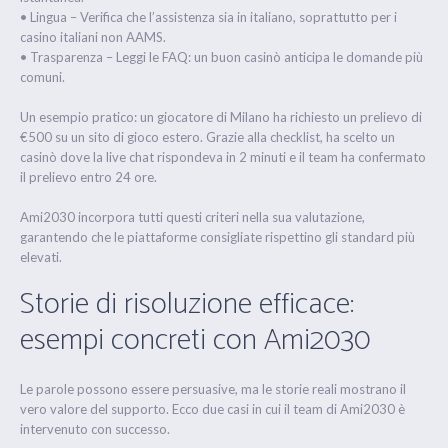
• Lingua – Verifica che l’assistenza sia in italiano, soprattutto per i
casino italiani non AAMS.
• Trasparenza – Leggi le FAQ: un buon casinò anticipa le domande più
comuni.
Un esempio pratico: un giocatore di Milano ha richiesto un prelievo di
€500 su un sito di gioco estero. Grazie alla checklist, ha scelto un
casinò dove la live chat rispondeva in 2 minuti e il team ha confermato
il prelievo entro 24 ore.
Ami2030 incorpora tutti questi criteri nella sua valutazione,
garantendo che le piattaforme consigliate rispettino gli standard più
elevati.
Storie di risoluzione efficace:
esempi concreti con Ami2030
Le parole possono essere persuasive, ma le storie reali mostrano il
vero valore del supporto. Ecco due casi in cui il team di Ami2030 è
intervenuto con successo.