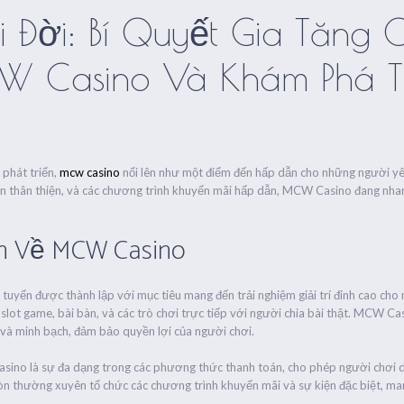
i Đời: Bí Quyết Gia Tăng 
W Casino Và Khám Phá Th
 phát triển,
mcw casino
nổi lên như một điểm đến hấp dẫn cho những người yêu 
iện thân thiện, và các chương trình khuyến mãi hấp dẫn, MCW Casino đang nhan
n Về MCW Casino
uyến được thành lập với mục tiêu mang đến trải nghiệm giải trí đỉnh cao cho
 slot game, bài bàn, và các trò chơi trực tiếp với người chia bài thật. MCW Ca
và minh bạch, đảm bảo quyền lợi của người chơi.
ino là sự đa dạng trong các phương thức thanh toán, cho phép người chơi d
òn thường xuyên tổ chức các chương trình khuyến mãi và sự kiện đặc biệt, man