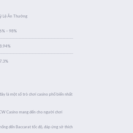
ỷ Lệ Ăn Thưởng
6% – 98%
8.94%
7.3%
ây là một số trò chơi casino phổ biến nhất
, MCW Casino mang đến cho người chơi
hống đến Baccarat tốc độ, đáp ứng sở thích