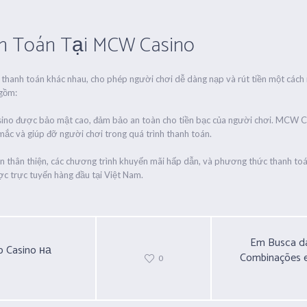
 Toán Tại MCW Casino
anh toán khác nhau, cho phép người chơi dễ dàng nạp và rút tiền một cách 
gồm:
no được bảo mật cao, đảm bảo an toàn cho tiền bạc của người chơi. MCW Cas
mắc và giúp đỡ người chơi trong quá trình thanh toán.
ện thân thiện, các chương trình khuyến mãi hấp dẫn, và phương thức thanh toán
c trực tuyến hàng đầu tại Việt Nam.
Em Busca d
 Casino на
Combinações e
0