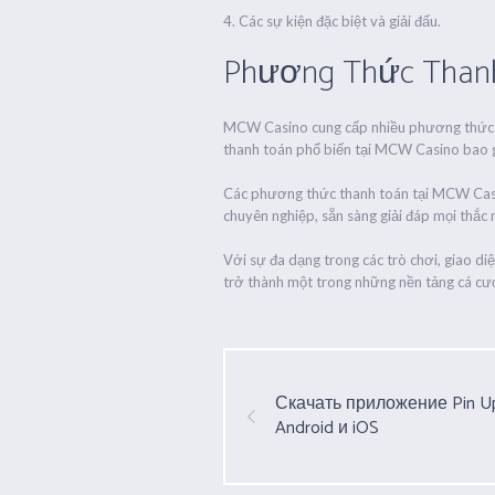
Các sự kiện đặc biệt và giải đấu.
Phương Thức Thanh
MCW Casino cung cấp nhiều phương thức th
thanh toán phổ biến tại MCW Casino bao 
Các phương thức thanh toán tại MCW Casi
chuyên nghiệp, sẵn sàng giải đáp mọi thắc 
Với sự đa dạng trong các trò chơi, giao di
trở thành một trong những nền tảng cá cượ
Скачать приложение Pin Up
Android и iOS