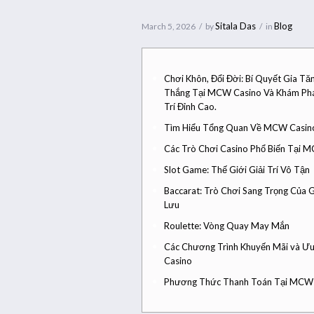
Sitala Das
Blog
March 5, 2026
by
in
Chơi Khôn, Đổi Đời: Bí Quyết Gia Tă
Thắng Tại MCW Casino Và Khám Phá 
Trí Đỉnh Cao.
Tìm Hiểu Tổng Quan Về MCW Casin
Các Trò Chơi Casino Phổ Biến Tại 
Slot Game: Thế Giới Giải Trí Vô Tận
Baccarat: Trò Chơi Sang Trọng Của 
Lưu
Roulette: Vòng Quay May Mắn
Các Chương Trình Khuyến Mãi và Ư
Casino
Phương Thức Thanh Toán Tại MCW