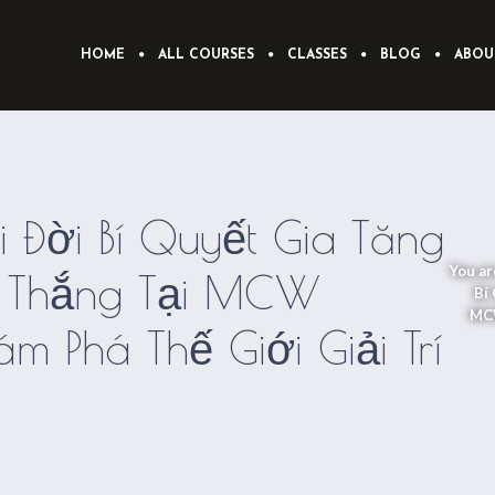
HOME
ALL COURSES
CLASSES
BLOG
ABOU
i Đời Bí Quyết Gia Tăng
You ar
n Thắng Tại MCW
Bí
MCW
m Phá Thế Giới Giải Trí