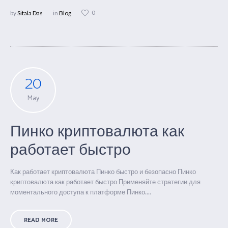
0
by
Sitala Das
in
Blog
20
May
Пинко криптовалюта как
работает быстро
Как работает криптовалюта Пинко быстро и безопасно Пинко
криптовалюта как работает быстро Применяйте стратегии для
моментального доступа к платформе Пинко....
READ MORE