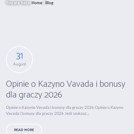
You are here:
Home
/
Blog
31
August
Opinie o Kazyno Vavada i bonusy
dla graczy 2026
Opinie o Kazynie Vavada i bonusy dla graczy 2026 Opinie o Kazyno
Vavada i bonusy dla graczy 2026 Jeśli szukasz...
READ MORE