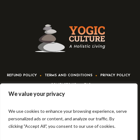
REFUND POLICY
TERMS AND CONDITIONS
PRIVACY POLICY
CONTACTS US
FAQ
We value your privacy
We use cookies to enhance your browsing experience, serve
personalized ads or content, and analyze our traffic. By
clicking "Accept All", you consent to our use of cookies.
Yogic culture © 2022-23 | All Rights Reserved