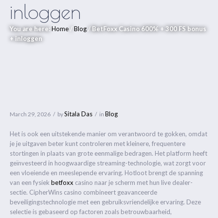
inloggen
You are here:
Home
/
Blog
/
BetFoxx Casino 600% + 300 FS bonus
+ inloggen
Sitala Das
Blog
March 29, 2026
by
in
Het is ook een uitstekende manier om verantwoord te gokken, omdat
je je uitgaven beter kunt controleren met kleinere, frequentere
stortingen in plaats van grote eenmalige bedragen. Het platform heeft
geïnvesteerd in hoogwaardige streaming-technologie, wat zorgt voor
een vloeiende en meeslepende ervaring. Hotloot brengt de spanning
van een fysiek
betfoxx
casino naar je scherm met hun live dealer-
sectie. CipherWins casino combineert geavanceerde
beveiligingstechnologie met een gebruiksvriendelijke ervaring. Deze
selectie is gebaseerd op factoren zoals betrouwbaarheid,