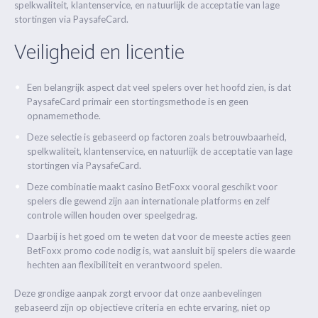
spelkwaliteit, klantenservice, en natuurlijk de acceptatie van lage
stortingen via PaysafeCard.
Veiligheid en licentie
Een belangrijk aspect dat veel spelers over het hoofd zien, is dat
PaysafeCard primair een stortingsmethode is en geen
opnamemethode.
Deze selectie is gebaseerd op factoren zoals betrouwbaarheid,
spelkwaliteit, klantenservice, en natuurlijk de acceptatie van lage
stortingen via PaysafeCard.
Deze combinatie maakt casino BetFoxx vooral geschikt voor
spelers die gewend zijn aan internationale platforms en zelf
controle willen houden over speelgedrag.
Daarbij is het goed om te weten dat voor de meeste acties geen
BetFoxx promo code nodig is, wat aansluit bij spelers die waarde
hechten aan flexibiliteit en verantwoord spelen.
Deze grondige aanpak zorgt ervoor dat onze aanbevelingen
gebaseerd zijn op objectieve criteria en echte ervaring, niet op