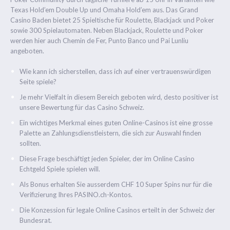
Texas Hold’em Double Up und Omaha Hold’em aus. Das Grand
Casino Baden bietet 25 Spieltische für Roulette, Blackjack und Poker
sowie 300 Spielautomaten. Neben Blackjack, Roulette und Poker
werden hier auch Chemin de Fer, Punto Banco und Pai Lunliu
angeboten.
Wie kann ich sicherstellen, dass ich auf einer vertrauenswürdigen
Seite spiele?
Je mehr Vielfalt in diesem Bereich geboten wird, desto positiver ist
unsere Bewertung für das Casino Schweiz.
Ein wichtiges Merkmal eines guten Online-Casinos ist eine grosse
Palette an Zahlungsdienstleistern, die sich zur Auswahl finden
sollten.
Diese Frage beschäftigt jeden Spieler, der im Online Casino
Echtgeld Spiele spielen will.
Als Bonus erhalten Sie ausserdem CHF 10 Super Spins nur für die
Verifizierung Ihres PASINO.ch-Kontos.
Die Konzession für legale Online Casinos erteilt in der Schweiz der
Bundesrat.