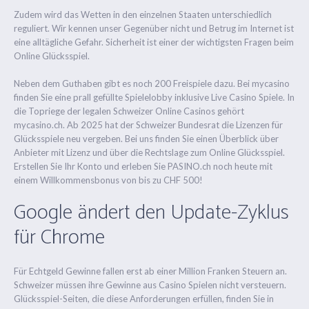
Zudem wird das Wetten in den einzelnen Staaten unterschiedlich
reguliert. Wir kennen unser Gegenüber nicht und Betrug im Internet ist
eine alltägliche Gefahr. Sicherheit ist einer der wichtigsten Fragen beim
Online Glücksspiel.
Neben dem Guthaben gibt es noch 200 Freispiele dazu. Bei mycasino
finden Sie eine prall gefüllte Spielelobby inklusive Live Casino Spiele. In
die Topriege der legalen Schweizer Online Casinos gehört
mycasino.ch. Ab 2025 hat der Schweizer Bundesrat die Lizenzen für
Glücksspiele neu vergeben. Bei uns finden Sie einen Überblick über
Anbieter mit Lizenz und über die Rechtslage zum Online Glücksspiel.
Erstellen Sie Ihr Konto und erleben Sie PASINO.ch noch heute mit
einem Willkommensbonus von bis zu CHF 500!
Google ändert den Update-Zyklus
für Chrome
Für Echtgeld Gewinne fallen erst ab einer Million Franken Steuern an.
Schweizer müssen ihre Gewinne aus Casino Spielen nicht versteuern.
Glücksspiel-Seiten, die diese Anforderungen erfüllen, finden Sie in