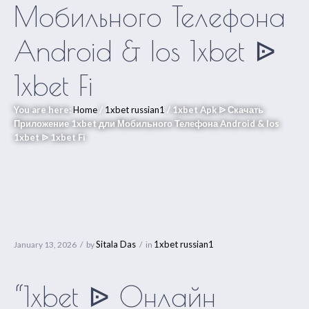
Мобильного Телефона
Android & Ios 1xbet ᐉ
1xbet Fi
You are here:
Home
/
1xbet russian1
/
1xbet Apk ᐉ Скачать
Приложение 1xbet дли Мобильного Телефона Android & Ios
1xbet ᐉ 1xbet Fi
Sitala Das
1xbet russian1
January 13, 2026
by
in
“1xbet ᐉ Онлайн