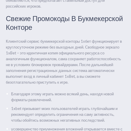
обновляются, что предполагает стабильный доступ дли
российских игроков.
Свежие Промокоды В Букмекерской
Конторе
Клиентский сервис букмекерской конторы 1хбет функционирует в
круглосуточном режиме без выходных дней. Свободное зеркало
1xBet – это идентичная копия официального ресурса со
аналогичным функционалом, сама сохраняет работоспособность
не в условиях блокировок провайдерами. После дальнейшей
заполнения регистрационных данных система автоматически
выполнит вход в личный кабинет 1xBet, а вы сможете
безотлагательно приступить к игре.
Благодаря этому играть можно всякий день, находя новой
форматы развлечений.
1xbet призывает моих пользователей играть глубочайшим и
рекомендует определить ограничения на саму активность,
чтобы обойтись возможных негативных последствий.
усовершенство приумножения вложений открывается вместе с