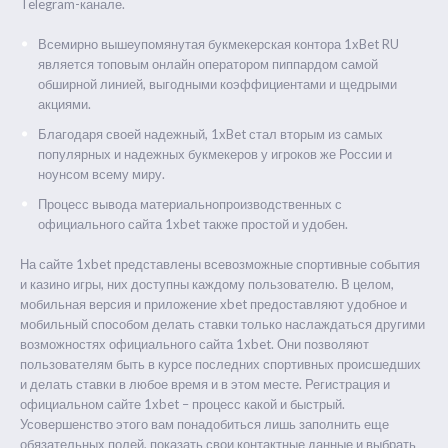
Telegram-канале.
Всемирно вышеупомянутая букмекерская контора 1xBet RU
является топовым онлайн оператором пиппардом самой
обширной линией, выгодными коэффициентами и щедрыми
акциями.
Благодаря своей надежный, 1xBet стал вторым из самых
популярных и надежных букмекеров у игроков же России и
ноунсом всему миру.
Процесс вывода материальнопроизводственных с
официального сайта 1xbet также простой и удобен.
На сайте 1xbet представлены всевозможные спортивные события
и казино игры, них доступны каждому пользователю. В целом,
мобильная версия и приложение xbet предоставляют удобное и
мобильный способом делать ставки только наслаждаться другими
возможностях официального сайта 1xbet. Они позволяют
пользователям быть в курсе последних спортивных происшедших
и делать ставки в любое время и в этом месте. Регистрация и
официальном сайте 1xbet – процесс какой и быстрый.
Усовершенство этого вам понадобиться лишь заполнить еще
обязательных полей, показать свои контактные данные и выбрать