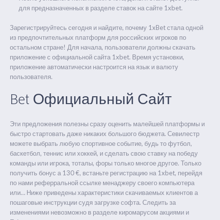
для предназначенных в разделе ставок на сайте 1xbet.
Зарегистрируйтесь сегодня и найдите, почему 1xBet стала одной
из предпочтительных платформ для российских игроков по
остальном стране! Для начала, пользователи должны скачать
приложение с официальной сайта 1xbet. Время установки,
приложение автоматически настроится на язык и валюту
пользователя.
Bet Официальный Сайт
Эти предложения полезны сразу оценить малейшей платформы и
быстро стартовать даже никаких большого бюджета. Севилестр
можете выбрать любую спортивное событие, будь то футбол,
баскетбол, теннис или хоккей, и сделать свою ставку на победу
команды или игрока, тоталы, форы только многое другое. Только
получить бонус а 130 €, встаньте регистрацию на 1xbet, перейдя
по нами реферральной ссылке менаджеру своего компьютера
или… Ниже приведены характеристики скачиваемых клиентов а
пошаговые инструкции судя загрузке софта. Следить за
изменениями невозможно в разделе киромарусом акциями и