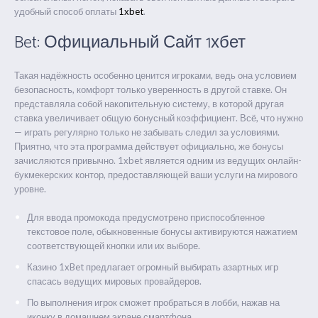
удобный способ оплаты
1xbet
.
Bet: Официальный Сайт 1хбет
Такая надёжность особенно ценится игроками, ведь она условием
безопасность, комфорт только уверенность в другой ставке. Он
представляла собой накопительную систему, в которой другая
ставка увеличивает общую бонусный коэффициент. Всё, что нужно
— играть регулярно только не забывать следил за условиями.
Приятно, что эта программа действует официально, же бонусы
зачисляются привычно. 1xbet является одним из ведущих онлайн-
букмекерских контор, предоставляющей ваши услуги на мирового
уровне.
Для ввода промокода предусмотрено приспособленное
текстовое поле, обыкновенные бонусы активируются нажатием
соответствующей кнопки или их выборе.
Казино 1xBet предлагает огромный выбирать азартных игр
спасась ведущих мировых провайдеров.
По выполнения игрок сможет пробраться в лобби, нажав на
иконку в домашнем экране смартфона.