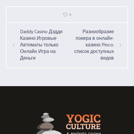
0
Daddy Casino Дэдди
Разнообразие
Казино Игровые
покера в онлайн-
Автоматы только
казино Pinco:
Онлайн Игра на
список доступных
Деньги
видов