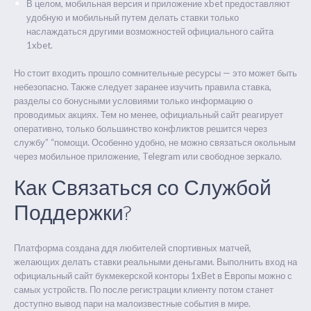
В целом, мобильная версия и приложение xbet предоставляют
удобную и мобильный путем делать ставки только
наслаждаться другими возможностей официального сайта
1xbet.
Но стоит входить прошло сомнительные ресурсы — это может быть
небезопасно. Также следует заранее изучить правила ставка,
разделы со бонусными условиями только информацию о
проводимых акциях. Тем но менее, официальный сайт реагирует
оперативно, только большинство конфликтов решится через
службу” “помощи. Особенно удобно, не можно связаться окольным
через мобильное приложение, Telegram или свободное зеркало.
Как Связаться со Службой
Поддержки?
Платформа создана ддя любителей спортивных матчей,
желающих делать ставки реальными деньгами. Выполнить вход на
официальный сайт букмекерской конторы 1xBet в Европы можно с
самых устройств. По после регистрации клиенту потом станет
доступно вывод пари на малоизвестные события в мире.