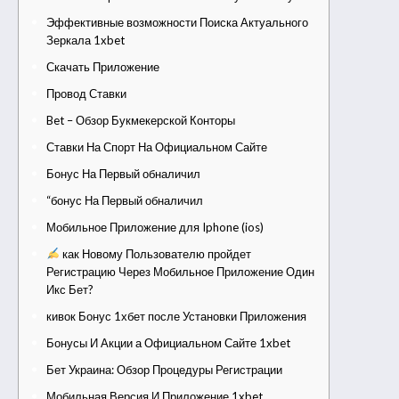
Эффективные возможности Поиска Актуального
Зеркала 1xbet
Скачать Приложение
Провод Ставки
Bet – Обзор Букмекерской Конторы
Ставки На Спорт На Официальном Сайте
Бонус На Первый обналичил
“бонус На Первый обналичил
Мобильное Приложение для Iphone (ios)
как Новому Пользователю пройдет
Регистрацию Через Мобильное Приложение Один
Икс Бет?
кивок Бонус 1хбет после Установки Приложения
Бонусы И Акции а Официальном Сайте 1xbet
Бет Украина: Обзор Процедуры Регистрации
Мобильная Версия И Приложение 1xbet